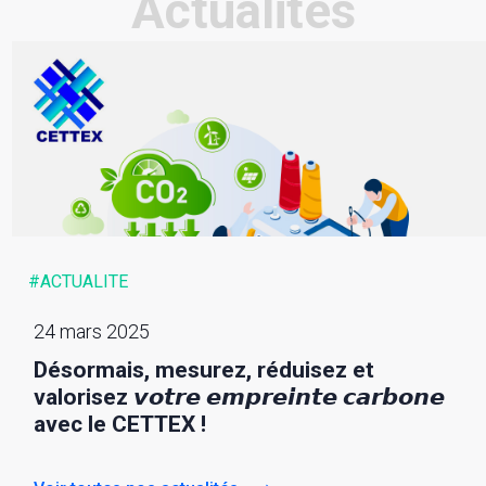
Actualités
#ACTUALITE
24 mars 2025
Désormais, mesurez, réduisez et
valorisez 𝙫𝙤𝙩𝙧𝙚 𝙚𝙢𝙥𝙧𝙚𝙞𝙣𝙩𝙚 𝙘𝙖𝙧𝙗𝙤𝙣𝙚
avec le CETTEX !