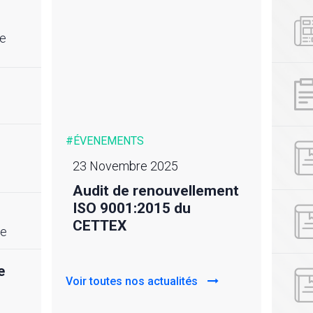
re
#ÉVENEMENTS
#ACTU
23 Novembre 2025
24 m
Audit de renouvellement
Déso
ique
ISO 9001:2015 du
rédu
CETTEX
𝙫𝙤𝙩
cteur
he
𝙘𝙖
CETT
e
Voir toutes nos actualités