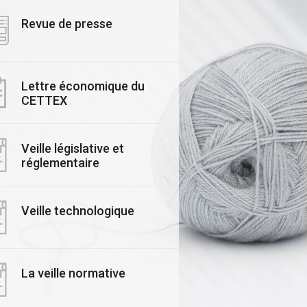
Revue de presse
Lettre économique du
CETTEX
ALITE
#ACTUALITE
Veille législative et
ars 2025
réglementaire
03 Novembre 2025
rmais, mesurez,
Le CETTEX accélère
isez et valorisez
Transition : Lancem
Veille technologique
𝙧𝙚 𝙚𝙢𝙥𝙧𝙚𝙞𝙣𝙩𝙚
Officiel de ses
𝙗𝙤𝙣𝙚 avec le
Formateurs Experts
EX !
Économie Circulaire
Textile
La veille normative