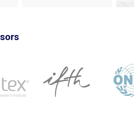
Voir to
nsors