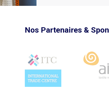
utes nos actualités
Nos Partenaires & Spo