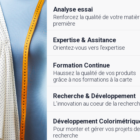
Analyse essai
Renforcez la qualité de votre matiè
première
Expertise & Assitance
Orientez-vous vers l’expertise
LITE
#ÉVENEMENTS
Formation Continue
Haussez la qualité de vos produits
cembre 2025
26 Novembre 2025
grâce à nos formations à la carte
ement de
Partenariat Stratég
frastructure CETTEX-
Recherche & Développement
pour renforcer la
pour la Compétitivité
compétitivité du se
L’innovation au coeur de la recherc
 et Digitale du
Textile Tunisien
ile-Habillement
Développement Colorimétriqu
Pour monter et gérer vos projets de
recherche
Voir toutes nos actualités