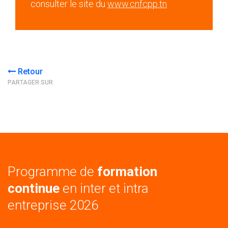
consulter le site du
www.cnfcpp.tn
Retour
PARTAGER SUR
Programme de
formation
continue
en inter et intra
entreprise 2026